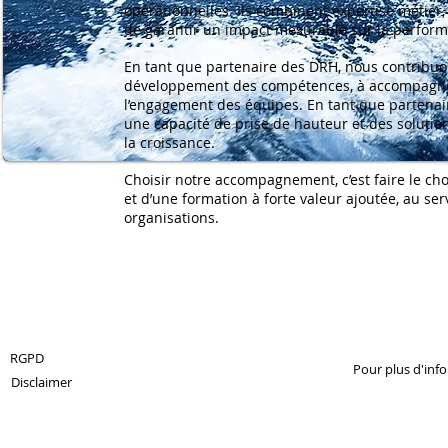
opérationnelles. Ils combinent expertise métie
de garantir un impact mesurable sur la performan
En tant que partenaire des DRH, nous contribuo
développement des compétences, à accompagner 
l’engagement des équipes. En tant que partenair
une capacité de prise de hauteur et des solutio
la croissance.
Choisir notre accompagnement, c’est faire le c
et d’une formation à forte valeur ajoutée, au se
organisations.
© 2013 by 360Crossmedia.
RGPD
Pour plus d'inf
Disclaimer