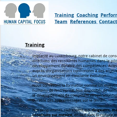
Training
Coaching
Perfo
Team
References
Contac
Training
Implanté au Luxembourg, notre cabinet de conse
directions des ressources humaines dans le pilo
développement durable des compétences. Acteu
auprès d’organisations confrontées à des enjeux 
un environnement en constante évolution.
Nous concevons la formation comme un investiss
humains de l’entreprise. Nos dispositifs de forma
le développement de compétences opérationnelle
durable des apprentissages sur le terrain.
Nos programmes s’adressent aux
dirigeants, m
construits sur mesure,
en lien avec la culture de